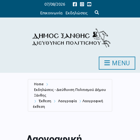
07/08/2026
E
Επικοινωνία
Εκδηλώσεις
x
p
a
n
d
s
e
a
r
c
h
MENU
f
o
r
m
Home
Εκδηλώσεις - Διεύθυνση Πολιτισμού Δήμου
Ξάνθης
Έκθεση
Λαογραφία
Λαογραφική
έκθεση
Λαογραφική