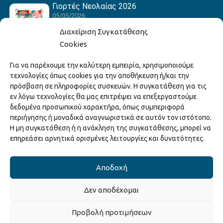
Γιορτές Νεολαίας 2026
05/05/2026
Διαχείριση Συγκατάθεσης
Cookies
Hack the Match: Γνωρίζοντας τα Αμερικανικά
Για να παρέχουμε την καλύτερη εμπειρία, χρησιμοποιούμε
Αθλήματα! Δημιουργώντας το Δικό σου
τεχνολογίες όπως cookies για την αποθήκευση ή/και την
Game Story!
πρόσβαση σε πληροφορίες συσκευών. Η συγκατάθεση για τις
22/04/2026
εν λόγω τεχνολογίες θα μας επιτρέψει να επεξεργαστούμε
δεδομένα προσωπικού χαρακτήρα, όπως συμπεριφορά
περιήγησης ή μοναδικά αναγνωριστικά σε αυτόν τον ιστότοπο.
Ξάνθη – Πόλις Ονείρων Μουσικών Σχολείων
Η μη συγκατάθεση ή η ανάκληση της συγκατάθεσης, μπορεί να
2026
επηρεάσει αρνητικά ορισμένες λειτουργίες και δυνατότητες.
15/04/2026
Αποδοχή
Δεν αποδέχομαι
Copyright © 2025 Διεύθυνση Πολιτισμού Δήμου Ξάνθης. All Rights
Προβολή προτιμήσεων
Reserved.