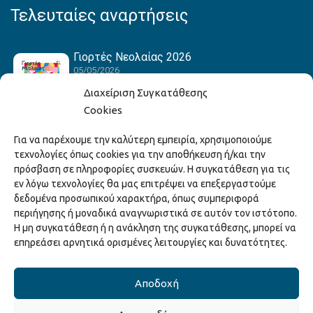
Τελευταίες αναρτήσεις
Γιορτές Νεολαίας 2026
05/05/2026
Διαχείριση Συγκατάθεσης
Cookies
Hack the Match: Γνωρίζοντας τα Αμερικανικά
Για να παρέχουμε την καλύτερη εμπειρία, χρησιμοποιούμε
Αθλήματα! Δημιουργώντας το Δικό σου
τεχνολογίες όπως cookies για την αποθήκευση ή/και την
Game Story!
πρόσβαση σε πληροφορίες συσκευών. Η συγκατάθεση για τις
22/04/2026
εν λόγω τεχνολογίες θα μας επιτρέψει να επεξεργαστούμε
δεδομένα προσωπικού χαρακτήρα, όπως συμπεριφορά
περιήγησης ή μοναδικά αναγνωριστικά σε αυτόν τον ιστότοπο.
Ξάνθη – Πόλις Ονείρων Μουσικών Σχολείων
Η μη συγκατάθεση ή η ανάκληση της συγκατάθεσης, μπορεί να
2026
επηρεάσει αρνητικά ορισμένες λειτουργίες και δυνατότητες.
15/04/2026
Αποδοχή