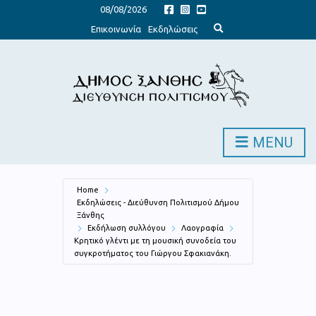
08/08/2026
E
Επικοινωνία
Εκδηλώσεις
x
p
a
n
d
s
e
a
r
c
h
MENU
f
o
r
m
Home
Εκδηλώσεις - Διεύθυνση Πολιτισμού Δήμου
Ξάνθης
Εκδήλωση συλλόγου
Λαογραφία
Κρητικό γλέντι με τη μουσική συνοδεία του
συγκροτήματος του Γιώργου Σφακιανάκη.