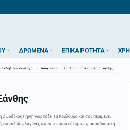
ΟΎ
ΔΡΏΜΕΝΑ
ΕΠΙΚΑΙΡΌΤΗΤΑ
ΧΡΉ
Εκδήλωση συλλόγου
Λαογραφία
Κούλουμα στα Κιμμέρια Ξάνθης
Ξάνθης
“η Ζωοδόχος Πηγή”
γιορτάζει τα Κούλουμα και σας περιμένει
στή φασολάδα, λαγάνες κ.ά. νηστίσιμα εδέσματα, παραδοσιακή