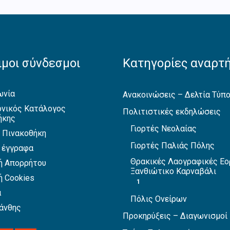
μοι σύνδεσμοι
Κατηγορίες αναρτ
ωνία
Ανακοινώσεις – Δελτία Τύπ
νικός Κατάλογος
Πολιτιστικές εκδηλώσεις
ήκης
Γιορτές Νεολαίας
 Πινακοθήκη
Γιορτές Παλιάς Πόλης
 έγγραφα
Θρακικές Λαογραφικές Εο
ή Απορρήτου
Ξανθιώτικο Καρναβάλι
ή Cookies
1
α
Πόλις Ονείρων
άνθης
Προκηρύξεις – Διαγωνισμοί