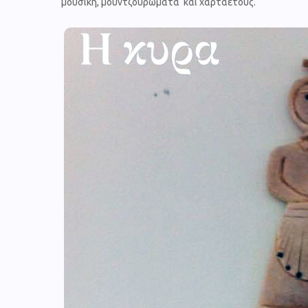
μουσική, μουντζουρώματα και χαρταετούς.