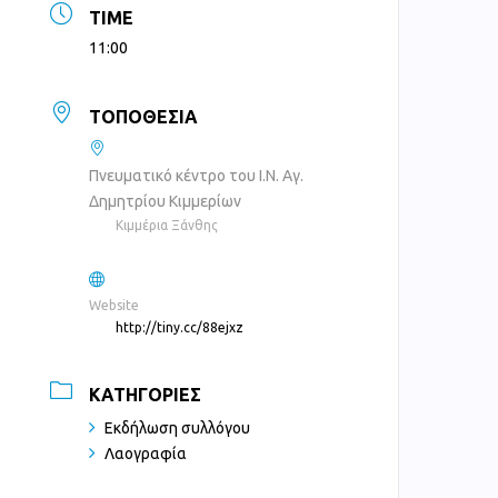
TIME
11:00
ΤΟΠΟΘΕΣΊΑ
Πνευματικό κέντρο του Ι.Ν. Αγ.
Δημητρίου Κιμμερίων
Κιμμέρια Ξάνθης
Website
http://tiny.cc/88ejxz
ΚΑΤΗΓΟΡΊΕΣ
Εκδήλωση συλλόγου
Λαογραφία