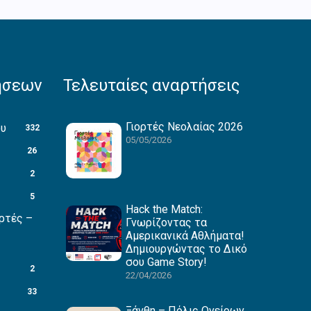
ήσεων
Τελευταίες αναρτήσεις
Γιορτές Νεολαίας 2026
ου
332
05/05/2026
26
2
5
Hack the Match:
ρτές –
Γνωρίζοντας τα
Αμερικανικά Αθλήματα!
Δημιουργώντας το Δικό
σου Game Story!
2
22/04/2026
33
Ξάνθη – Πόλις Ονείρων