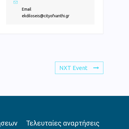
Email
ekdiloseis@cityofxanthi.gr
NXT Event
ήσεων
Τελευταίες αναρτήσεις