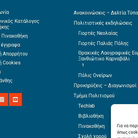
ωνία
Ανακοινώσεις – Δελτία Τύπ
νικός Κατάλογος
Πολιτιστικές εκδηλώσεις
ήκης
Γιορτές Νεολαίας
 Πινακοθήκη
Γιορτές Παλιάς Πόλης
 έγγραφα
Θρακικές Λαογραφικές Εο
ή Απορρήτου
Ξανθιώτικο Καρναβάλι
ή Cookies
1
α
Πόλις Ονείρων
άνθης
Προκηρύξεις – Διαγωνισμοί
Τμήμα Πολιτισμού
Techlab
Βιβλιοθήκη
Πινακοθήκη
Για να πα
όπως cook
Σχολή χορού