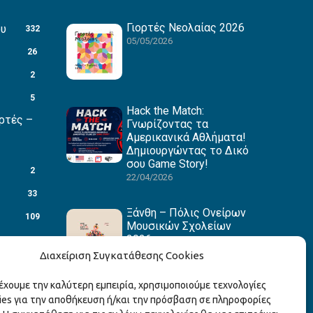
Γιορτές Νεολαίας 2026
ου
332
05/05/2026
26
2
5
Hack the Match:
ρτές –
Γνωρίζοντας τα
Αμερικανικά Αθλήματα!
Δημιουργώντας το Δικό
σου Game Story!
2
22/04/2026
33
Ξάνθη – Πόλις Ονείρων
109
Μουσικών Σχολείων
2026
88
15/04/2026
Διαχείριση Συγκατάθεσης Cookies
27
ρέχουμε την καλύτερη εμπειρία, χρησιμοποιούμε τεχνολογίες
1
ies για την αποθήκευση ή/και την πρόσβαση σε πληροφορίες
3