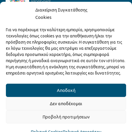
05/05/2026
Διαχείριση Συγκατάθεσης
Cookies
Hack the Match: Γνωρίζοντας τα Αμερικανικά
Για να παρέχουμε την καλύτερη εμπειρία, χρησιμοποιούμε
Αθλήματα! Δημιουργώντας το Δικό σου
τεχνολογίες όπως cookies για την αποθήκευση ή/και την
Game Story!
πρόσβαση σε πληροφορίες συσκευών. Η συγκατάθεση για τις
22/04/2026
εν λόγω τεχνολογίες θα μας επιτρέψει να επεξεργαστούμε
δεδομένα προσωπικού χαρακτήρα, όπως συμπεριφορά
περιήγησης ή μοναδικά αναγνωριστικά σε αυτόν τον ιστότοπο.
Ξάνθη – Πόλις Ονείρων Μουσικών Σχολείων
Η μη συγκατάθεση ή η ανάκληση της συγκατάθεσης, μπορεί να
2026
επηρεάσει αρνητικά ορισμένες λειτουργίες και δυνατότητες.
15/04/2026
Αποδοχή
Δεν αποδέχομαι
Copyright © 2025 Διεύθυνση Πολιτισμού Δήμου Ξάνθης. All Rights
Προβολή προτιμήσεων
Reserved.
Κατασκευή ιστοσελίδας από την
Codebase
.