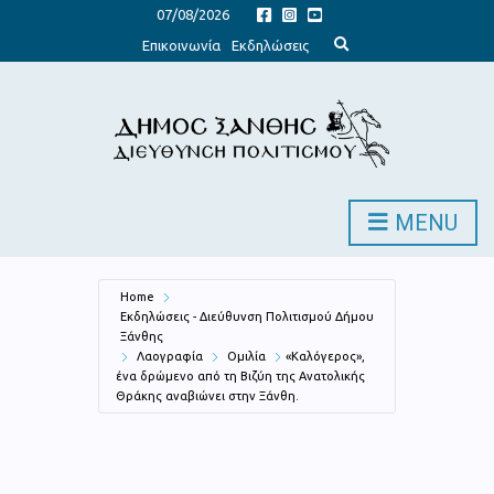
07/08/2026
E
Επικοινωνία
Εκδηλώσεις
x
p
a
n
d
s
e
a
r
c
h
MENU
f
o
r
m
Home
Εκδηλώσεις - Διεύθυνση Πολιτισμού Δήμου
Ξάνθης
Λαογραφία
Ομιλία
«Καλόγερος»,
ένα δρώμενο από τη Βιζύη της Ανατολικής
Θράκης αναβιώνει στην Ξάνθη.