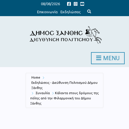
08/08/2026
E
Επικοινωνία
Εκδηλώσεις
x
p
a
n
d
s
e
a
r
c
h
MENU
f
o
r
m
Home
Εκδηλώσεις - Διεύθυνση Πολιτισμού Δήμου
Ξάνθης
Συναυλία
Κάλαντα στους δρόμους της
πόλης από την Φιλαρμονική του Δήμου
Ξάνθης