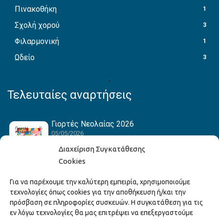
Πινακοθήκη
1
Σχολή χορού
3
Φιλαρμονική
1
Ωδείο
3
Τελευταίες αναρτήσεις
Γιορτές Νεολαίας 2026
05/05/2026
Διαχείριση Συγκατάθεσης
Cookies
Hack the Match: Γνωρίζοντας τα Αμερικανικά
Για να παρέχουμε την καλύτερη εμπειρία, χρησιμοποιούμε
Αθλήματα! Δημιουργώντας το Δικό σου
τεχνολογίες όπως cookies για την αποθήκευση ή/και την
Game Story!
πρόσβαση σε πληροφορίες συσκευών. Η συγκατάθεση για τις
22/04/2026
εν λόγω τεχνολογίες θα μας επιτρέψει να επεξεργαστούμε