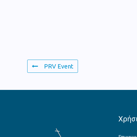
PRV Event
Χρήσι