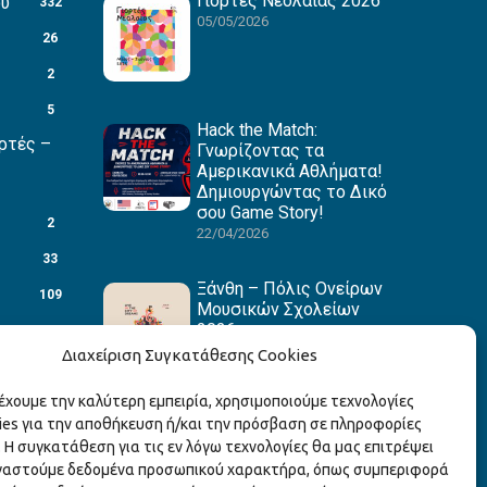
Γιορτές Νεολαίας 2026
ου
332
05/05/2026
26
2
5
Hack the Match:
ρτές –
Γνωρίζοντας τα
Αμερικανικά Αθλήματα!
Δημιουργώντας το Δικό
σου Game Story!
2
22/04/2026
33
Ξάνθη – Πόλις Ονείρων
109
Μουσικών Σχολείων
2026
88
15/04/2026
Διαχείριση Συγκατάθεσης Cookies
27
ρέχουμε την καλύτερη εμπειρία, χρησιμοποιούμε τεχνολογίες
1
ies για την αποθήκευση ή/και την πρόσβαση σε πληροφορίες
3
 Η συγκατάθεση για τις εν λόγω τεχνολογίες θα μας επιτρέψει
γαστούμε δεδομένα προσωπικού χαρακτήρα, όπως συμπεριφορά
1