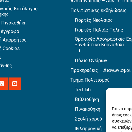
ωνία
Ανακοινώσεις – Δελτία Τύπ
νικός Κατάλογος
Πολιτιστικές εκδηλώσεις
ήκης
Γιορτές Νεολαίας
 Πινακοθήκη
Γιορτές Παλιάς Πόλης
 έγγραφα
Θρακικές Λαογραφικές Εο
ή Απορρήτου
Ξανθιώτικο Καρναβάλι
ή Cookies
1
α
Πόλις Ονείρων
άνθης
Προκηρύξεις – Διαγωνισμοί
Τμήμα Πολιτισμού
Techlab
Βιβλιοθήκη
Πινακοθήκη
Για να πα
όπως cook
Σχολή χορού
συσκευών.
να επεξερ
Φιλαρμονική