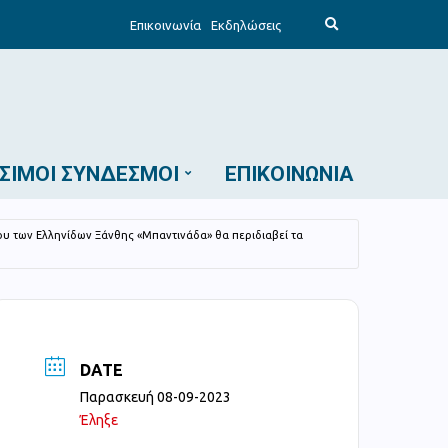
E
Επικοινωνία
Εκδηλώσεις
x
p
a
n
d
s
e
a
r
c
ΣΙΜΟΙ ΣΎΝΔΕΣΜΟΙ
ΕΠΙΚΟΙΝΩΝΊΑ
h
f
o
r
m
υ των Ελληνίδων Ξάνθης «Μπαντινάδα» θα περιδιαβεί τα
DATE
Παρασκευή 08-09-2023
Έληξε