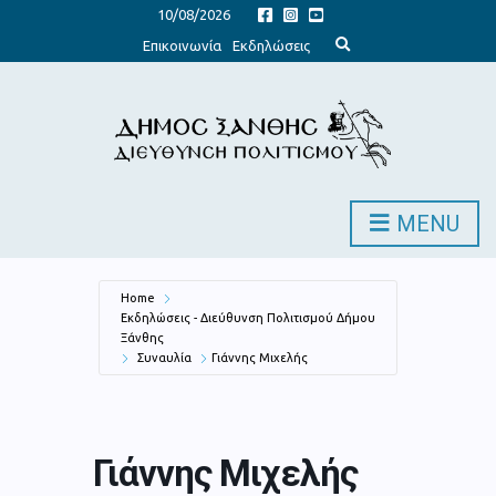
10/08/2026
E
Επικοινωνία
Εκδηλώσεις
x
p
a
n
d
s
e
a
r
c
h
MENU
f
o
r
m
Home
Εκδηλώσεις - Διεύθυνση Πολιτισμού Δήμου
Ξάνθης
Συναυλία
Γιάννης Μιχελής
Γιάννης Μιχελής