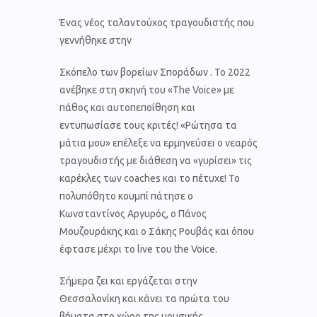
Ένας νέος ταλαντούχος τραγουδιστής που
γεννήθηκε στην
Σκόπελο των βορείων Σποράδων . Το 2022
ανέβηκε στη σκηνή του «The Voice» με
πάθος και αυτοπεποίθηση και
εντυπωσίασε τους κριτές! «Ρώτησα τα
μάτια μου» επέλεξε να ερμηνεύσει ο νεαρός
τραγουδιστής με διάθεση να «γυρίσει» τις
καρέκλες των coaches και το πέτυχε! Το
πολυπόθητο κουμπί πάτησε ο
Κωνσταντίνος Αργυρός, ο Πάνος
Μουζουράκης και ο Σάκης Ρουβάς και όπου
έφτασε μέχρι το live του the Voice.
Σήμερα ζει και εργάζεται στην
Θεσσαλονίκη και κάνει τα πρώτα του
βήματα στο χώρο της μουσικής