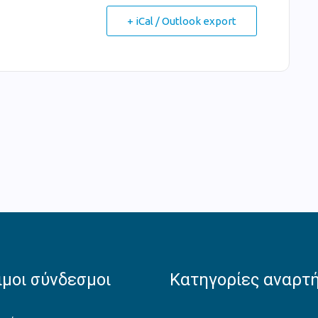
+ iCal / Outlook export
μοι σύνδεσμοι
Κατηγορίες αναρτ