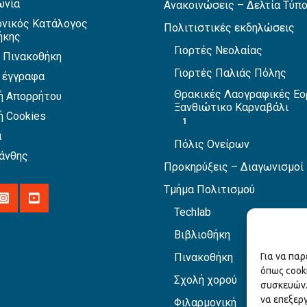
ωνία
Ανακοινώσεις – Δελτία Τύπ
νικός Κατάλογος
Πολιτιστικές εκδηλώσεις
ήκης
Γιορτές Νεολαίας
 Πινακοθήκη
Γιορτές Παλιάς Πόλης
 έγγραφα
Θρακικές Λαογραφικές Εο
ή Απορρήτου
Ξανθιώτικο Καρναβάλι
ή Cookies
1
α
Πόλις Ονείρων
άνθης
Προκηρύξεις – Διαγωνισμοί
Τμήμα Πολιτισμού
Techlab
Βιβλιοθήκη
Πινακοθήκη
Για να πα
όπως cook
Σχολή χορού
συσκευών.
να επεξερ
Φιλαρμονική