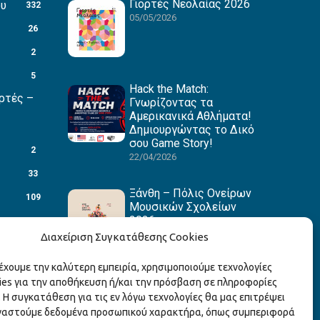
Γιορτές Νεολαίας 2026
ου
332
05/05/2026
26
2
5
Hack the Match:
ρτές –
Γνωρίζοντας τα
Αμερικανικά Αθλήματα!
Δημιουργώντας το Δικό
σου Game Story!
2
22/04/2026
33
Ξάνθη – Πόλις Ονείρων
109
Μουσικών Σχολείων
2026
88
15/04/2026
Διαχείριση Συγκατάθεσης Cookies
27
ρέχουμε την καλύτερη εμπειρία, χρησιμοποιούμε τεχνολογίες
1
ies για την αποθήκευση ή/και την πρόσβαση σε πληροφορίες
3
 Η συγκατάθεση για τις εν λόγω τεχνολογίες θα μας επιτρέψει
γαστούμε δεδομένα προσωπικού χαρακτήρα, όπως συμπεριφορά
1