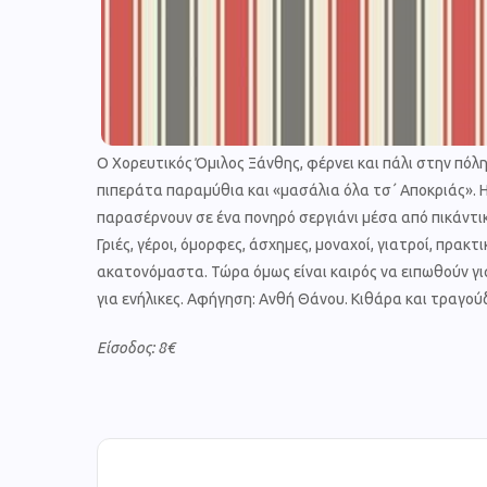
Ο Χορευτικός Όμιλος Ξάνθης, φέρνει και πάλι στην πό
πιπεράτα παραμύθια και «μασάλια όλα τσ΄ Αποκριάς». 
παρασέρνουν σε ένα πονηρό σεργιάνι μέσα από πικάντικ
Γριές, γέροι, όμορφες, άσχημες, μοναχοί, γιατροί, πρακ
ακατονόμαστα. Τώρα όμως είναι καιρός να ειπωθούν γι
για ενήλικες. Αφήγηση: Ανθή Θάνου. Κιθάρα και τραγού
Είσοδος: 8€