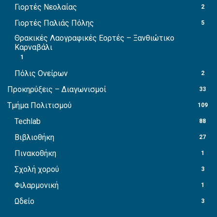
Γιορτές Νεολαίας
2
Γιορτές Παλιάς Πόλης
5
Θρακικές Λαογραφικές Εορτές – Ξανθιώτικο
Καρναβάλι
1
Πόλις Ονείρων
2
Προκηρύξεις – Διαγωνισμοί
33
Τμήμα Πολιτισμού
109
Techlab
88
Βιβλιοθήκη
27
Πινακοθήκη
1
Σχολή χορού
3
Φιλαρμονική
1
Ωδείο
3