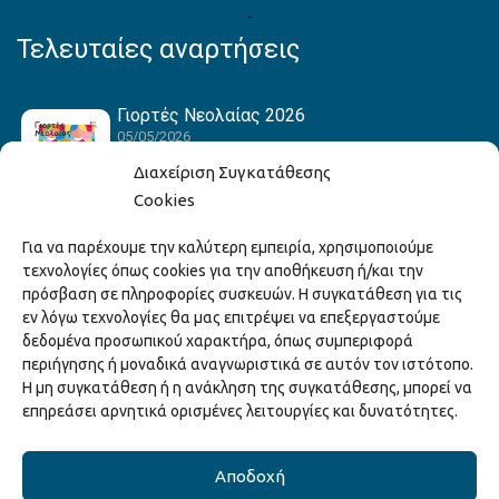
Τελευταίες αναρτήσεις
Γιορτές Νεολαίας 2026
05/05/2026
Διαχείριση Συγκατάθεσης
Cookies
Hack the Match: Γνωρίζοντας τα Αμερικανικά
Για να παρέχουμε την καλύτερη εμπειρία, χρησιμοποιούμε
Αθλήματα! Δημιουργώντας το Δικό σου
τεχνολογίες όπως cookies για την αποθήκευση ή/και την
Game Story!
πρόσβαση σε πληροφορίες συσκευών. Η συγκατάθεση για τις
22/04/2026
εν λόγω τεχνολογίες θα μας επιτρέψει να επεξεργαστούμε
δεδομένα προσωπικού χαρακτήρα, όπως συμπεριφορά
περιήγησης ή μοναδικά αναγνωριστικά σε αυτόν τον ιστότοπο.
Ξάνθη – Πόλις Ονείρων Μουσικών Σχολείων
Η μη συγκατάθεση ή η ανάκληση της συγκατάθεσης, μπορεί να
2026
επηρεάσει αρνητικά ορισμένες λειτουργίες και δυνατότητες.
15/04/2026
Αποδοχή