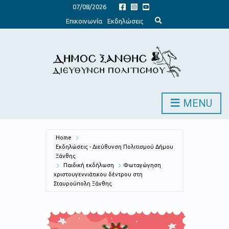
07/08/2026
E
Επικοινωνία
Εκδηλώσεις
x
p
a
n
d
s
e
a
r
c
h
MENU
f
o
r
m
Home
Εκδηλώσεις - Διεύθυνση Πολιτισμού Δήμου
Ξάνθης
Παιδική εκδήλωση
Φωταγώγηση
χριστουγεννιάτικου δέντρου στη
Σταυρούπολη Ξάνθης