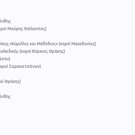
άνθης
χοροί Μαύρης Θάλασσας)
κης «Κύριλλος και Μεθόδιος» (χοροί Μακεδονίας)
λκιδικής (χοροί Βόρειας Θράκης)
άσου)
χοροί Σαρακατσάνων)
οί Θράκης)
άνθης