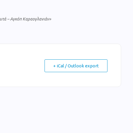
υτά – Αγκόπ Καραογλανιάν»
+ iCal / Outlook export