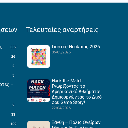
ήσεων
Τελευταίες αναρτήσεις
Γιορτές Νεολαίας 2026
ου
332
05/05/2026
26
2
5
Hack the Match:
ρτές –
Γνωρίζοντας τα
Αμερικανικά Αθλήματα!
Δημιουργώντας το Δικό
σου Game Story!
2
22/04/2026
33
Ξάνθη – Πόλις Ονείρων
109
Μουσικών Σχολείων