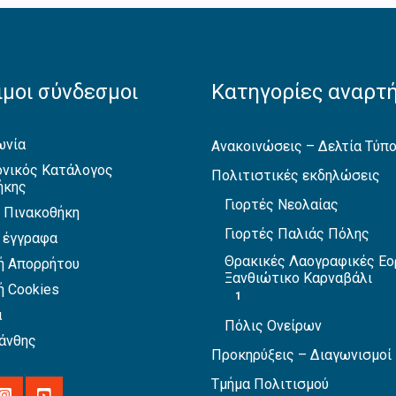
μοι σύνδεσμοι
Κατηγορίες αναρτ
ωνία
Ανακοινώσεις – Δελτία Τύπ
νικός Κατάλογος
Πολιτιστικές εκδηλώσεις
ήκης
Γιορτές Νεολαίας
 Πινακοθήκη
Γιορτές Παλιάς Πόλης
 έγγραφα
Θρακικές Λαογραφικές Εο
ή Απορρήτου
Ξανθιώτικο Καρναβάλι
ή Cookies
1
α
Πόλις Ονείρων
άνθης
Προκηρύξεις – Διαγωνισμοί
Τμήμα Πολιτισμού