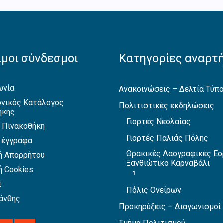
μοι σύνδεσμοι
Κατηγορίες αναρτ
ωνία
Ανακοινώσεις – Δελτία Τύπ
νικός Κατάλογος
Πολιτιστικές εκδηλώσεις
ήκης
Γιορτές Νεολαίας
 Πινακοθήκη
Γιορτές Παλιάς Πόλης
 έγγραφα
Θρακικές Λαογραφικές Εο
ή Απορρήτου
Ξανθιώτικο Καρναβάλι
ή Cookies
1
α
Πόλις Ονείρων
άνθης
Προκηρύξεις – Διαγωνισμοί
Τμήμα Πολιτισμού