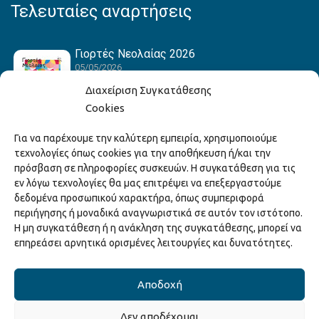
Τελευταίες αναρτήσεις
Γιορτές Νεολαίας 2026
05/05/2026
Διαχείριση Συγκατάθεσης
Cookies
Hack the Match: Γνωρίζοντας τα Αμερικανικά
Για να παρέχουμε την καλύτερη εμπειρία, χρησιμοποιούμε
Αθλήματα! Δημιουργώντας το Δικό σου
τεχνολογίες όπως cookies για την αποθήκευση ή/και την
Game Story!
πρόσβαση σε πληροφορίες συσκευών. Η συγκατάθεση για τις
22/04/2026
εν λόγω τεχνολογίες θα μας επιτρέψει να επεξεργαστούμε
δεδομένα προσωπικού χαρακτήρα, όπως συμπεριφορά
περιήγησης ή μοναδικά αναγνωριστικά σε αυτόν τον ιστότοπο.
Ξάνθη – Πόλις Ονείρων Μουσικών Σχολείων
Η μη συγκατάθεση ή η ανάκληση της συγκατάθεσης, μπορεί να
2026
επηρεάσει αρνητικά ορισμένες λειτουργίες και δυνατότητες.
15/04/2026
Αποδοχή
Δεν αποδέχομαι