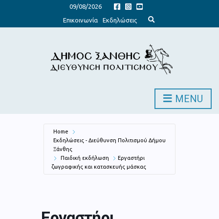
09/08/2026
E
Επικοινωνία
Εκδηλώσεις
x
p
a
n
d
s
e
a
r
c
h
MENU
f
o
r
m
Home
Εκδηλώσεις - Διεύθυνση Πολιτισμού Δήμου
Ξάνθης
Παιδική εκδήλωση
Εργαστήρι
ζωγραφικής και κατασκευής μάσκας
Εργαστήρι