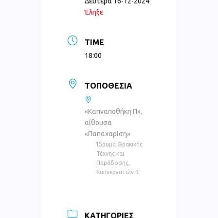
Δευτέρα 16-12-2024
Έληξε
TIME
18:00
ΤΟΠΟΘΕΣΊΑ
«Καπναποθήκη Π»,
αίθουσα
«Παπαχαρίση»
Ίδρυμα Θρακικής
Τέχνης και
Παράδοσης,
Καπνεργατών 9
ΚΑΤΗΓΟΡΊΕΣ