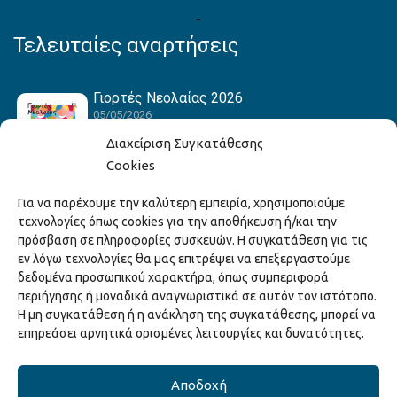
Τελευταίες αναρτήσεις
Γιορτές Νεολαίας 2026
05/05/2026
Διαχείριση Συγκατάθεσης
Cookies
Hack the Match: Γνωρίζοντας τα Αμερικανικά
Για να παρέχουμε την καλύτερη εμπειρία, χρησιμοποιούμε
Αθλήματα! Δημιουργώντας το Δικό σου
τεχνολογίες όπως cookies για την αποθήκευση ή/και την
Game Story!
πρόσβαση σε πληροφορίες συσκευών. Η συγκατάθεση για τις
22/04/2026
εν λόγω τεχνολογίες θα μας επιτρέψει να επεξεργαστούμε
δεδομένα προσωπικού χαρακτήρα, όπως συμπεριφορά
περιήγησης ή μοναδικά αναγνωριστικά σε αυτόν τον ιστότοπο.
Ξάνθη – Πόλις Ονείρων Μουσικών Σχολείων
Η μη συγκατάθεση ή η ανάκληση της συγκατάθεσης, μπορεί να
2026
επηρεάσει αρνητικά ορισμένες λειτουργίες και δυνατότητες.
15/04/2026
Αποδοχή