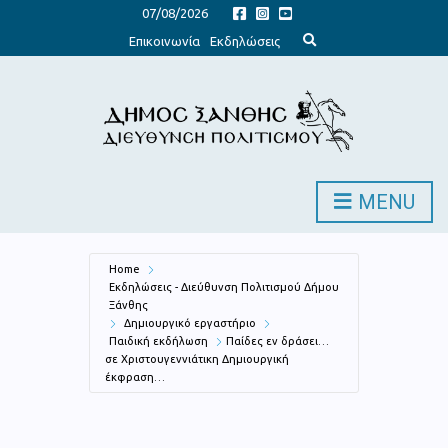
07/08/2026
E
Επικοινωνία
Εκδηλώσεις
x
p
a
n
d
s
e
a
r
c
h
MENU
f
o
r
m
Home
Εκδηλώσεις - Διεύθυνση Πολιτισμού Δήμου
Ξάνθης
Δημιουργικό εργαστήριο
Παιδική εκδήλωση
Παίδες εν δράσει…
σε Χριστουγεννιάτικη Δημιουργική
έκφραση…