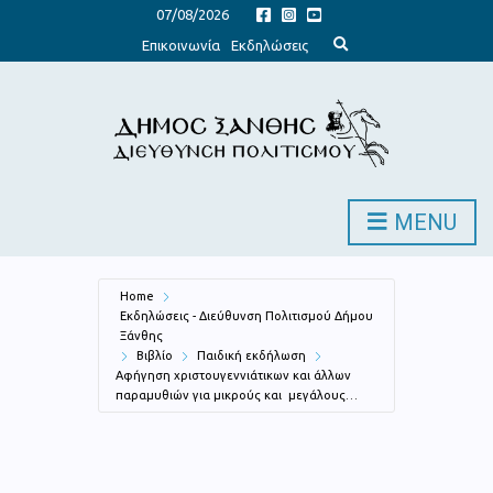
07/08/2026
E
Επικοινωνία
Εκδηλώσεις
x
p
a
n
d
s
e
a
r
c
h
MENU
f
o
r
m
Home
Εκδηλώσεις - Διεύθυνση Πολιτισμού Δήμου
Ξάνθης
Βιβλίο
Παιδική εκδήλωση
Αφήγηση χριστουγεννιάτικων και άλλων
παραμυθιών για μικρούς και μεγάλους…