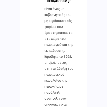
info@fthrace.gr
Είναι ένας μη
κυβερνητικός και
μη κερδοσκοπικός
φορέας που
δραστηριοποιείται
στο χώρο του
πολιτισμού και της
εκπαίδευσης.
Ιδρύθηκε το 1998,
αποβλέποντας
στην ανάδειξη του
πολιτισμικού
κεφαλαίου της
περιοχής, με
παράλληλη
ανάπτυξη των
υποδομών στις