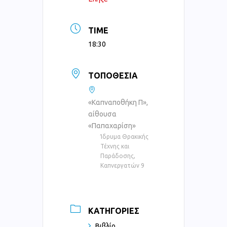
TIME
18:30
ΤΟΠΟΘΕΣΊΑ
«Καπναποθήκη Π»,
αίθουσα
«Παπαχαρίση»
Ίδρυμα Θρακικής
Τέχνης και
Παράδοσης,
Καπνεργατών 9
ΚΑΤΗΓΟΡΊΕΣ
Βιβλίο