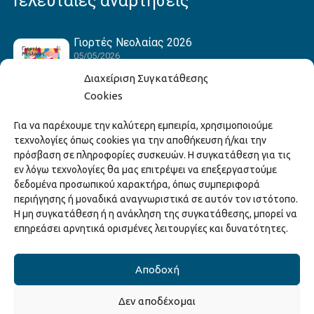
Τελευταίες αναρτήσεις
Γιορτές Νεολαίας 2026
05/05/2026
Διαχείριση Συγκατάθεσης
Cookies
Hack the Match: Γνωρίζοντας τα Αμερικανικά
Για να παρέχουμε την καλύτερη εμπειρία, χρησιμοποιούμε
Αθλήματα! Δημιουργώντας το Δικό σου
τεχνολογίες όπως cookies για την αποθήκευση ή/και την
Game Story!
πρόσβαση σε πληροφορίες συσκευών. Η συγκατάθεση για τις
22/04/2026
εν λόγω τεχνολογίες θα μας επιτρέψει να επεξεργαστούμε
δεδομένα προσωπικού χαρακτήρα, όπως συμπεριφορά
περιήγησης ή μοναδικά αναγνωριστικά σε αυτόν τον ιστότοπο.
Ξάνθη – Πόλις Ονείρων Μουσικών Σχολείων
Η μη συγκατάθεση ή η ανάκληση της συγκατάθεσης, μπορεί να
2026
επηρεάσει αρνητικά ορισμένες λειτουργίες και δυνατότητες.
15/04/2026
Αποδοχή
Δεν αποδέχομαι