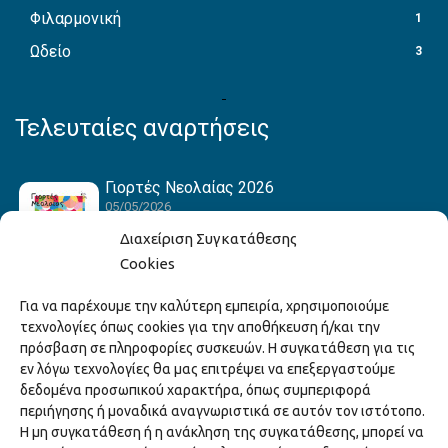
Φιλαρμονική
1
Ωδείο
3
Τελευταίες αναρτήσεις
Γιορτές Νεολαίας 2026
05/05/2026
Διαχείριση Συγκατάθεσης
Cookies
Hack the Match: Γνωρίζοντας τα Αμερικανικά
Για να παρέχουμε την καλύτερη εμπειρία, χρησιμοποιούμε
Αθλήματα! Δημιουργώντας το Δικό σου
τεχνολογίες όπως cookies για την αποθήκευση ή/και την
Game Story!
πρόσβαση σε πληροφορίες συσκευών. Η συγκατάθεση για τις
22/04/2026
εν λόγω τεχνολογίες θα μας επιτρέψει να επεξεργαστούμε
δεδομένα προσωπικού χαρακτήρα, όπως συμπεριφορά
περιήγησης ή μοναδικά αναγνωριστικά σε αυτόν τον ιστότοπο.
Ξάνθη – Πόλις Ονείρων Μουσικών Σχολείων
Η μη συγκατάθεση ή η ανάκληση της συγκατάθεσης, μπορεί να
2026