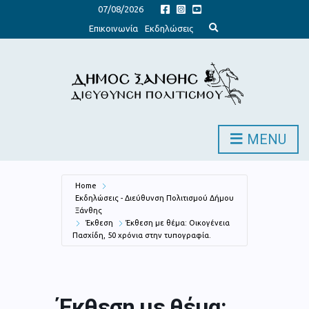
07/08/2026
E
Επικοινωνία
Εκδηλώσεις
x
p
a
n
d
s
e
a
r
c
h
MENU
f
o
r
m
Home
Εκδηλώσεις - Διεύθυνση Πολιτισμού Δήμου
Ξάνθης
Έκθεση
Έκθεση με θέμα: Οικογένεια
Πασχίδη, 50 χρόνια στην τυπογραφία.
Έκθεση με θέμα: