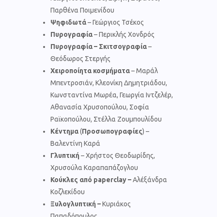
Παρθένα Ποιμενίδου
Ψηφιδωτά
– Γεώργιος Τσέκος
Πυρογραφία
– Περικλής Χονδρός
Πυρογραφία – Σκιτσογραφία
–
Θεόδωρος Στεργής
Χειροποίητα κοσμήματα
– Μαράλ
Μπεντροσιάν, Κλεονίκη Δημητριάδου,
Κωνσταντίνα Μωρέα, Γεωργία Ιντζελέρ,
Αθανασία Χρυσοπούλου, Σοφία
Ραϊκοπούλου, Στέλλα Ζουμπουλίδου
Κέντημα
(
Προσωπογραφίες
) –
Βαλεντίνη Καρά
Γλυπτική
– Χρήστος Θεοδωρίδης,
Χρυσούλα Καραπαπάζογλου
Κούκλες από
paperclay
–
Αλέξάνδρα
Κοζλεκίδου
Ξυλογλυπτική –
Κυριάκος
Παπαδόπουλος