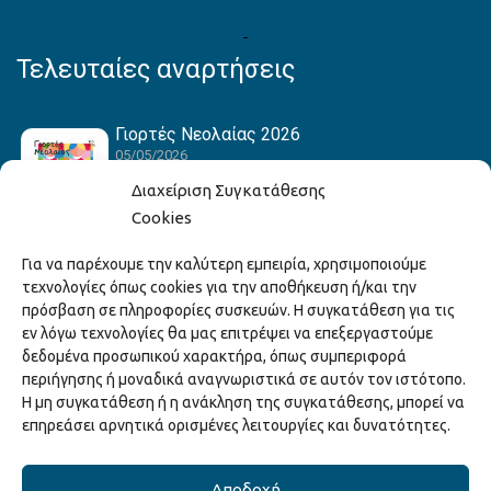
Τελευταίες αναρτήσεις
Γιορτές Νεολαίας 2026
05/05/2026
Διαχείριση Συγκατάθεσης
Cookies
Hack the Match: Γνωρίζοντας τα Αμερικανικά
Για να παρέχουμε την καλύτερη εμπειρία, χρησιμοποιούμε
Αθλήματα! Δημιουργώντας το Δικό σου
τεχνολογίες όπως cookies για την αποθήκευση ή/και την
Game Story!
πρόσβαση σε πληροφορίες συσκευών. Η συγκατάθεση για τις
22/04/2026
εν λόγω τεχνολογίες θα μας επιτρέψει να επεξεργαστούμε
δεδομένα προσωπικού χαρακτήρα, όπως συμπεριφορά
περιήγησης ή μοναδικά αναγνωριστικά σε αυτόν τον ιστότοπο.
Ξάνθη – Πόλις Ονείρων Μουσικών Σχολείων
Η μη συγκατάθεση ή η ανάκληση της συγκατάθεσης, μπορεί να
2026
επηρεάσει αρνητικά ορισμένες λειτουργίες και δυνατότητες.
15/04/2026
Αποδοχή