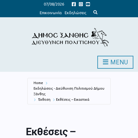
07/08/2026
E
Επικοινωνία
Εκδηλώσεις
x
p
a
n
d
s
e
a
r
c
h
MENU
f
o
r
m
Home
Εκδηλώσεις - Διεύθυνση Πολιτισμού Δήμου
Ξάνθης
Έκθεση
Εκθέσεις – Εικαστικά
Εκθέσεις –