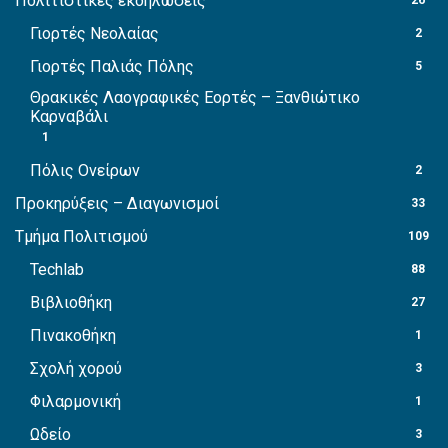
Πολιτιστικές εκδηλώσεις
26
Γιορτές Νεολαίας
2
Γιορτές Παλιάς Πόλης
5
Θρακικές Λαογραφικές Εορτές – Ξανθιώτικο
Καρναβάλι
1
Πόλις Ονείρων
2
Προκηρύξεις – Διαγωνισμοί
33
Τμήμα Πολιτισμού
109
Techlab
88
Βιβλιοθήκη
27
Πινακοθήκη
1
Σχολή χορού
3
Φιλαρμονική
1
Ωδείο
3