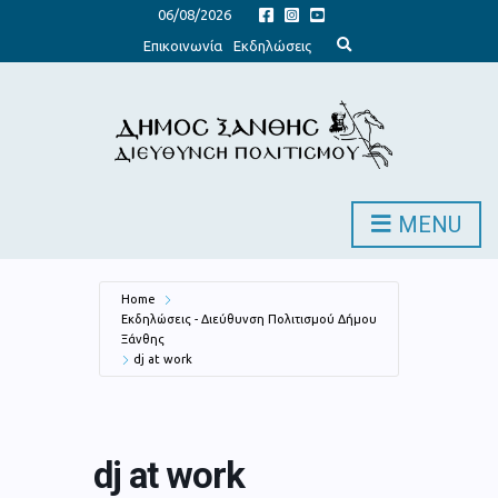
06/08/2026
E
Επικοινωνία
Εκδηλώσεις
x
p
a
n
d
s
e
a
r
c
h
MENU
f
o
r
m
Home
Εκδηλώσεις - Διεύθυνση Πολιτισμού Δήμου
Ξάνθης
dj at work
dj at work