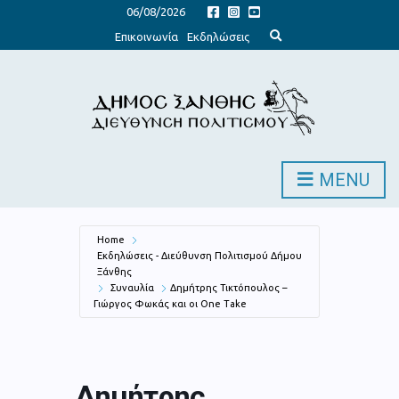
06/08/2026
E
Επικοινωνία
Εκδηλώσεις
x
p
a
n
d
s
e
a
r
c
h
MENU
f
o
r
m
Home
Εκδηλώσεις - Διεύθυνση Πολιτισμού Δήμου
Ξάνθης
Συναυλία
Δημήτρης Τικτόπουλος –
Γιώργος Φωκάς και οι One Take
Δημήτρης