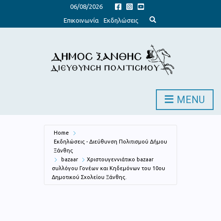
06/08/2026
E
Επικοινωνία
Εκδηλώσεις
x
p
a
n
d
s
e
a
r
c
h
MENU
f
o
r
m
Home
Εκδηλώσεις - Διεύθυνση Πολιτισμού Δήμου
Ξάνθης
bazaar
Χριστουγεννιάτικο bazaar
συλλόγου Γονέων και Κηδεμόνων του 10ου
Δημοτικού Σχολείου Ξάνθης.