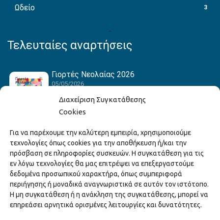
Ωδείο
3
Τελευταίες αναρτήσεις
Γιορτές Νεολαίας 2026
05/05/2026
Διαχείριση Συγκατάθεσης
Cookies
Hack the Match: Γνωρίζοντας τα Αμερικανικά
Για να παρέχουμε την καλύτερη εμπειρία, χρησιμοποιούμε
Αθλήματα! Δημιουργώντας το Δικό σου
τεχνολογίες όπως cookies για την αποθήκευση ή/και την
Game Story!
πρόσβαση σε πληροφορίες συσκευών. Η συγκατάθεση για τις
22/04/2026
εν λόγω τεχνολογίες θα μας επιτρέψει να επεξεργαστούμε
δεδομένα προσωπικού χαρακτήρα, όπως συμπεριφορά
περιήγησης ή μοναδικά αναγνωριστικά σε αυτόν τον ιστότοπο.
Ξάνθη – Πόλις Ονείρων Μουσικών Σχολείων
Η μη συγκατάθεση ή η ανάκληση της συγκατάθεσης, μπορεί να
2026
επηρεάσει αρνητικά ορισμένες λειτουργίες και δυνατότητες.
15/04/2026