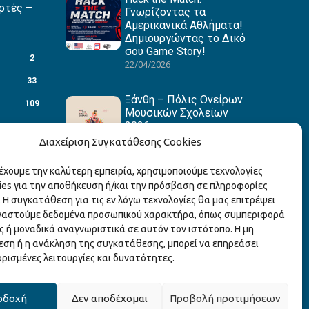
ρτές –
Γνωρίζοντας τα
Αμερικανικά Αθλήματα!
Δημιουργώντας το Δικό
σου Game Story!
2
22/04/2026
33
Ξάνθη – Πόλις Ονείρων
109
Μουσικών Σχολείων
2026
88
15/04/2026
Διαχείριση Συγκατάθεσης Cookies
27
ρέχουμε την καλύτερη εμπειρία, χρησιμοποιούμε τεχνολογίες
1
ies για την αποθήκευση ή/και την πρόσβαση σε πληροφορίες
3
 Η συγκατάθεση για τις εν λόγω τεχνολογίες θα μας επιτρέψει
γαστούμε δεδομένα προσωπικού χαρακτήρα, όπως συμπεριφορά
1
ς ή μοναδικά αναγνωριστικά σε αυτόν τον ιστότοπο. Η μη
3
ση ή η ανάκληση της συγκατάθεσης, μπορεί να επηρεάσει
ορισμένες λειτουργίες και δυνατότητες.
οδοχή
Δεν αποδέχομαι
Προβολή προτιμήσεων