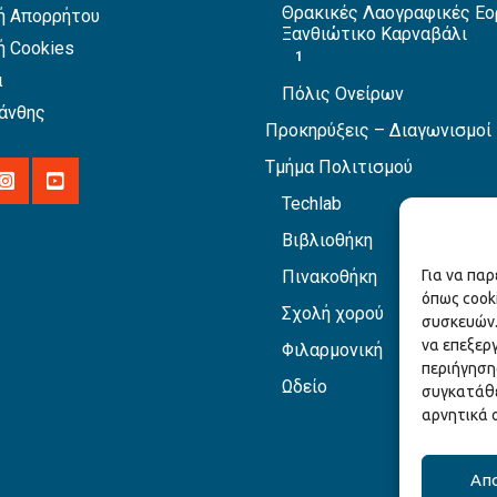
Θρακικές Λαογραφικές Εο
ή Απορρήτου
Ξανθιώτικο Καρναβάλι
ή Cookies
1
α
Πόλις Ονείρων
άνθης
Προκηρύξεις – Διαγωνισμοί
Τμήμα Πολιτισμού
Techlab
Βιβλιοθήκη
Για να πα
Πινακοθήκη
όπως cook
Σχολή χορού
συσκευών.
να επεξερ
Φιλαρμονική
περιήγηση
Ωδείο
συγκατάθε
αρνητικά 
Απ