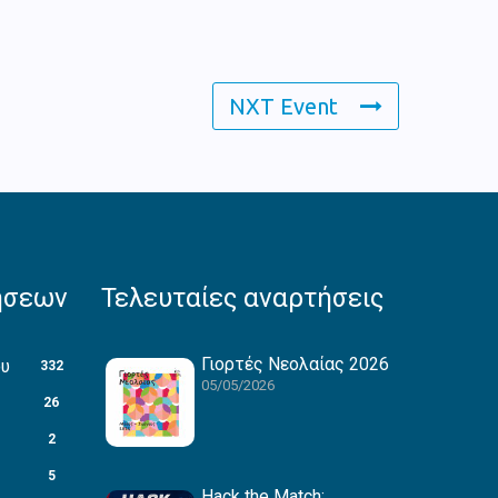
NXT Event
ήσεων
Τελευταίες αναρτήσεις
Γιορτές Νεολαίας 2026
ου
332
05/05/2026
26
2
5
Hack the Match: