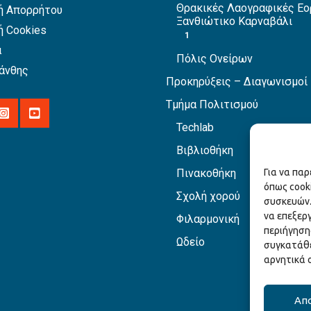
Θρακικές Λαογραφικές Εο
ή Απορρήτου
Ξανθιώτικο Καρναβάλι
ή Cookies
1
α
Πόλις Ονείρων
άνθης
Προκηρύξεις – Διαγωνισμοί
Τμήμα Πολιτισμού
Techlab
Βιβλιοθήκη
Για να πα
Πινακοθήκη
όπως cook
Σχολή χορού
συσκευών.
να επεξερ
Φιλαρμονική
περιήγηση
Ωδείο
συγκατάθε
αρνητικά 
Απ