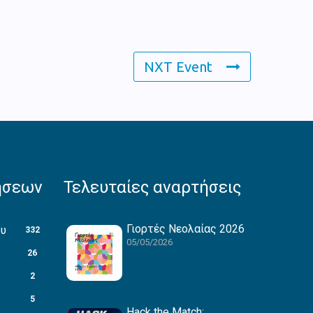
NXT Event
ήσεων
Τελευταίες αναρτήσεις
Γιορτές Νεολαίας 2026
ου
332
05/05/2026
26
2
5
Hack the Match: