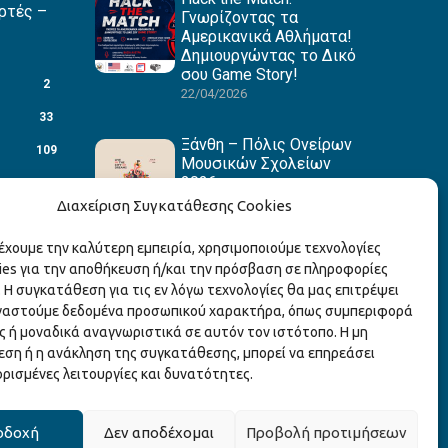
ρτές –
Γνωρίζοντας τα
Αμερικανικά Αθλήματα!
Δημιουργώντας το Δικό
σου Game Story!
2
22/04/2026
33
Ξάνθη – Πόλις Ονείρων
109
Μουσικών Σχολείων
2026
88
15/04/2026
Διαχείριση Συγκατάθεσης Cookies
27
ρέχουμε την καλύτερη εμπειρία, χρησιμοποιούμε τεχνολογίες
1
ies για την αποθήκευση ή/και την πρόσβαση σε πληροφορίες
3
 Η συγκατάθεση για τις εν λόγω τεχνολογίες θα μας επιτρέψει
γαστούμε δεδομένα προσωπικού χαρακτήρα, όπως συμπεριφορά
1
ς ή μοναδικά αναγνωριστικά σε αυτόν τον ιστότοπο. Η μη
3
ση ή η ανάκληση της συγκατάθεσης, μπορεί να επηρεάσει
ορισμένες λειτουργίες και δυνατότητες.
οδοχή
Δεν αποδέχομαι
Προβολή προτιμήσεων