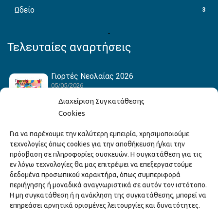
Ωδείο
3
Τελευταίες αναρτήσεις
Γιορτές Νεολαίας 2026
05/05/2026
Διαχείριση Συγκατάθεσης
Cookies
Hack the Match: Γνωρίζοντας τα Αμερικανικά
Για να παρέχουμε την καλύτερη εμπειρία, χρησιμοποιούμε
Αθλήματα! Δημιουργώντας το Δικό σου
τεχνολογίες όπως cookies για την αποθήκευση ή/και την
Game Story!
πρόσβαση σε πληροφορίες συσκευών. Η συγκατάθεση για τις
22/04/2026
εν λόγω τεχνολογίες θα μας επιτρέψει να επεξεργαστούμε
δεδομένα προσωπικού χαρακτήρα, όπως συμπεριφορά
περιήγησης ή μοναδικά αναγνωριστικά σε αυτόν τον ιστότοπο.
Ξάνθη – Πόλις Ονείρων Μουσικών Σχολείων
Η μη συγκατάθεση ή η ανάκληση της συγκατάθεσης, μπορεί να
2026
επηρεάσει αρνητικά ορισμένες λειτουργίες και δυνατότητες.
15/04/2026