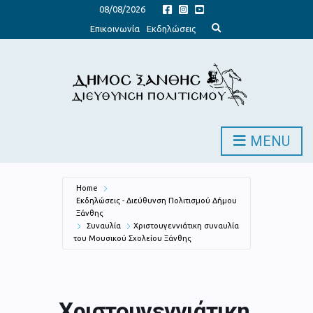
08/08/2026
E
Επικοινωνία
Εκδηλώσεις
x
p
a
n
d
s
e
a
r
c
h
MENU
f
o
r
m
Home
Εκδηλώσεις - Διεύθυνση Πολιτισμού Δήμου
Ξάνθης
Συναυλία
Χριστουγεννιάτικη συναυλία
του Μουσικού Σχολείου Ξάνθης
Χριστουγεννιάτικη