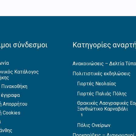
μοι σύνδεσμοι
Κατηγορίες αναρτ
ωνία
Ανακοινώσεις – Δελτία Τύπ
νικός Κατάλογος
Πολιτιστικές εκδηλώσεις
ήκης
Γιορτές Νεολαίας
 Πινακοθήκη
Γιορτές Παλιάς Πόλης
 έγγραφα
Θρακικές Λαογραφικές Εο
ή Απορρήτου
Ξανθιώτικο Καρναβάλι
ή Cookies
1
α
Πόλις Ονείρων
άνθης
Προκηρύξεις – Διαγωνισμοί