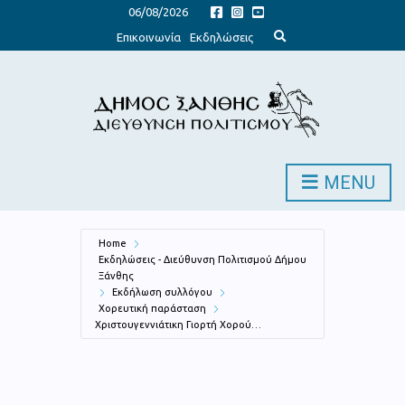
06/08/2026
E
Επικοινωνία
Εκδηλώσεις
x
p
a
n
d
s
e
a
r
c
h
MENU
f
o
r
m
Home
Εκδηλώσεις - Διεύθυνση Πολιτισμού Δήμου
Ξάνθης
Εκδήλωση συλλόγου
Χορευτική παράσταση
Χριστουγεννιάτικη Γιορτή Χορού…