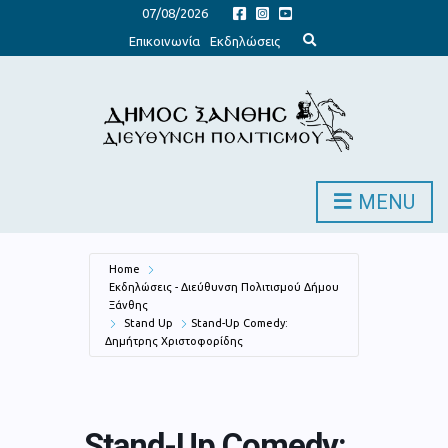
07/08/2026
E
Επικοινωνία
Εκδηλώσεις
x
p
a
n
d
s
e
a
r
c
h
MENU
f
o
r
m
Home
Εκδηλώσεις - Διεύθυνση Πολιτισμού Δήμου
Ξάνθης
Stand Up
Stand-Up Comedy:
Δημήτρης Χριστοφορίδης
Stand-Up Comedy: