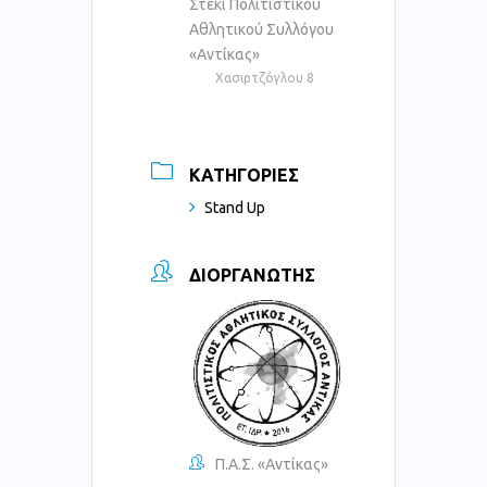
Στέκι Πολιτιστικού
Αθλητικού Συλλόγου
«Αντίκας»
Χασιρτζόγλου 8
ΚΑΤΗΓΟΡΊΕΣ
Stand Up
ΔΙΟΡΓΑΝΩΤΉΣ
Π.Α.Σ. «Αντίκας»