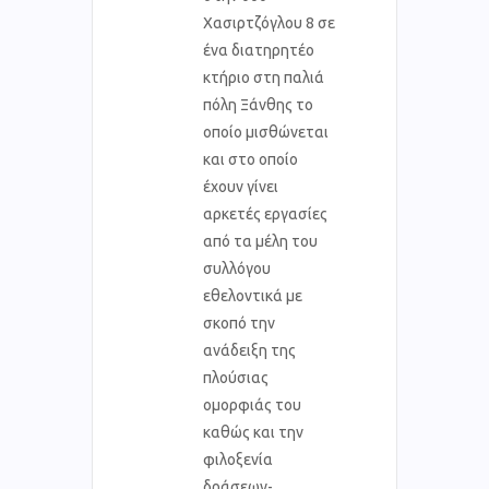
Χασιρτζόγλου 8 σε
ένα διατηρητέο
κτήριο στη παλιά
πόλη Ξάνθης το
οποίο μισθώνεται
και στο οποίο
έχουν γίνει
αρκετές εργασίες
από τα μέλη του
συλλόγου
εθελοντικά με
σκοπό την
ανάδειξη της
πλούσιας
ομορφιάς του
καθώς και την
φιλοξενία
δράσεων-