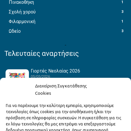
Πινακοθήκη
1
Σχολή χορού
3
Φιλαρμονική
1
Ωδείο
3
Τελευταίες αναρτήσεις
Γιορτές Νεολαίας 2026
05/05/2026
Διαχείριση Συγκατάθεσης
Cookies
Hack the Match: Γνωρίζοντας τα Αμερικανικά
Για να παρέχουμε την καλύτερη εμπειρία, χρησιμοποιούμε
Αθλήματα! Δημιουργώντας το Δικό σου
τεχνολογίες όπως cookies για την αποθήκευση ή/και την
Game Story!
πρόσβαση σε πληροφορίες συσκευών. Η συγκατάθεση για τις
22/04/2026
εν λόγω τεχνολογίες θα μας επιτρέψει να επεξεργαστούμε
δεδομένα προσωπικού χαρακτήρα, όπως συμπεριφορά