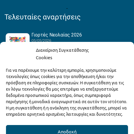
Τελευταίες αναρτήσεις
Γιορτές Νεολαίας 2026
05/05/2026
Διαχείριση Συγκατάθεσης
Cookies
Hack the Match: Γνωρίζοντας τα Αμερικανικά
Για να παρέχουμε την καλύτερη εμπειρία, χρησιμοποιούμε
Αθλήματα! Δημιουργώντας το Δικό σου
τεχνολογίες όπως cookies για την αποθήκευση ή/και την
Game Story!
πρόσβαση σε πληροφορίες συσκευών. Η συγκατάθεση για τις
22/04/2026
εν λόγω τεχνολογίες θα μας επιτρέψει να επεξεργαστούμε
δεδομένα προσωπικού χαρακτήρα, όπως συμπεριφορά
περιήγησης ή μοναδικά αναγνωριστικά σε αυτόν τον ιστότοπο.
Ξάνθη – Πόλις Ονείρων Μουσικών Σχολείων
Η μη συγκατάθεση ή η ανάκληση της συγκατάθεσης, μπορεί να
2026
επηρεάσει αρνητικά ορισμένες λειτουργίες και δυνατότητες.
15/04/2026
Αποδοχή