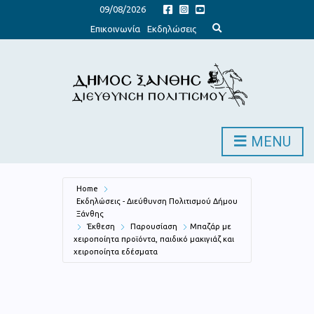
09/08/2026
E
Επικοινωνία
Εκδηλώσεις
x
p
a
n
d
s
e
a
r
c
h
MENU
f
o
r
m
Home
Εκδηλώσεις - Διεύθυνση Πολιτισμού Δήμου
Ξάνθης
Έκθεση
Παρουσίαση
Μπαζάρ με
χειροποίητα προϊόντα, παιδικό μακιγιάζ και
χειροποίητα εδέσματα