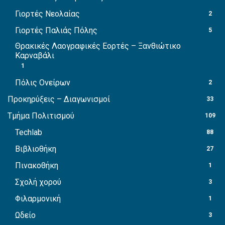
Γιορτές Νεολαίας
2
Γιορτές Παλιάς Πόλης
5
Θρακικές Λαογραφικές Εορτές – Ξανθιώτικο
Καρναβάλι
1
Πόλις Ονείρων
2
Προκηρύξεις – Διαγωνισμοί
33
Τμήμα Πολιτισμού
109
Techlab
88
Βιβλιοθήκη
27
Πινακοθήκη
1
Σχολή χορού
3
Φιλαρμονική
1
Ωδείο
3