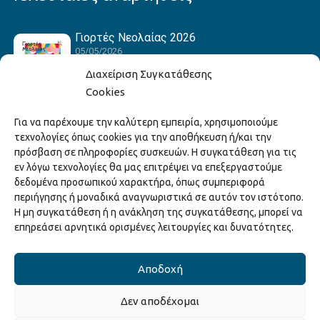
Γιορτές Νεολαίας 2026
05/05/2026
Διαχείριση Συγκατάθεσης
Cookies
Hack the Match: Γνωρίζοντας τα Αμερικανικά
Για να παρέχουμε την καλύτερη εμπειρία, χρησιμοποιούμε
Αθλήματα! Δημιουργώντας το Δικό σου
τεχνολογίες όπως cookies για την αποθήκευση ή/και την
Game Story!
πρόσβαση σε πληροφορίες συσκευών. Η συγκατάθεση για τις
22/04/2026
εν λόγω τεχνολογίες θα μας επιτρέψει να επεξεργαστούμε
δεδομένα προσωπικού χαρακτήρα, όπως συμπεριφορά
περιήγησης ή μοναδικά αναγνωριστικά σε αυτόν τον ιστότοπο.
Ξάνθη – Πόλις Ονείρων Μουσικών Σχολείων
Η μη συγκατάθεση ή η ανάκληση της συγκατάθεσης, μπορεί να
2026
επηρεάσει αρνητικά ορισμένες λειτουργίες και δυνατότητες.
15/04/2026
Αποδοχή
Δεν αποδέχομαι