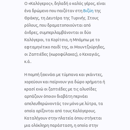
Ο «Καλόγερος», δηλαδή ο καλός γέρος, είναι
ένα δρώμενο που παιζόταν στη
Βιζύη
της
Θράκης, τη Δευτέρα της Τυρινής. Στους
ρόλους, που δραματοποιούνται από
άνδρες, συμπεριλαμβάνονται οι δύο
Καλόγεροι, τα Κορίτσια, η Μπάμπω με το
εφταμηνίτικο παιδί της, οι Μουντζούρηδες,
οι Ζαπτιέδες (χωροφύλακες), ο Κεχαγιάς,
κ.ά..
Η πομπή ξεκινάει με τύμπανα και γκάιντες,
χορεύουν και παίρνουν για δώρο χρήματα ή
κρασί ενώ οι ζαπτιέδες με τις αλυσίδες
αρπάζουν όποιον διαβάτη περνάει
απελευθερώνοντάς τον μόνο με λύτρα, τα
οποία ορίζονται από τους Καλόγερους.
Καταλήγουν στην πλατεία όπου στήνεται
μια ολόκληρη παράσταση, η οποία στην