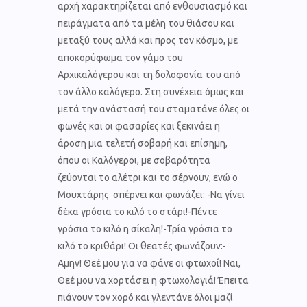
αρχή χαρακτηρίζεται από ενθουσιασμό και
πειράγματα από τα μέλη του θιάσου και
μεταξύ τους αλλά και προς τον κόσμο, με
αποκορύφωμα τον γάμο του
Αρχικαλόγερου και τη δολοφονία του από
τον άλλο καλόγερο. Στη συνέχεια όμως και
μετά την ανάστασή του σταματάνε όλες οι
φωνές και οι φασαρίες και ξεκινάει η
άροση μια τελετή σοβαρή και επίσημη,
όπου οι Καλόγεροι, με σοβαρότητα
ζεύονται το αλέτρι και το σέρνουν, ενώ ο
Μουχτάρης σπέρνει και φωνάζει: -Να γίνει
δέκα γρόσια το κιλό το στάρι!-Πέντε
γρόσια το κιλό η σίκαλη!-Τρία γρόσια το
κιλό το κριθάρι! Οι θεατές φωνάζουν:-
Αμην! Θεέ μου για να φάνε οι φτωχοί! Ναι,
Θεέ μου να χορτάσει η φτωχολογιά! Έπειτα
πιάνουν τον χορό και γλεντάνε όλοι μαζί