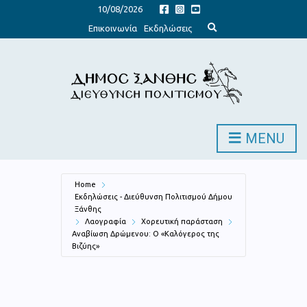
10/08/2026
E
Επικοινωνία
Εκδηλώσεις
x
p
a
n
d
s
e
a
r
c
h
MENU
f
o
r
m
Home
Εκδηλώσεις - Διεύθυνση Πολιτισμού Δήμου
Ξάνθης
Λαογραφία
Χορευτική παράσταση
Αναβίωση Δρώμενου: Ο «Καλόγερος της
Βιζύης»