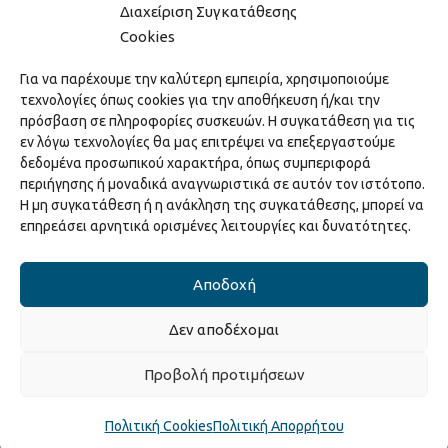
Διαχείριση Συγκατάθεσης
Cookies
Hack the Match: Γνωρίζοντας τα Αμερικανικά
Για να παρέχουμε την καλύτερη εμπειρία, χρησιμοποιούμε
Αθλήματα! Δημιουργώντας το Δικό σου
τεχνολογίες όπως cookies για την αποθήκευση ή/και την
Game Story!
πρόσβαση σε πληροφορίες συσκευών. Η συγκατάθεση για τις
22/04/2026
εν λόγω τεχνολογίες θα μας επιτρέψει να επεξεργαστούμε
δεδομένα προσωπικού χαρακτήρα, όπως συμπεριφορά
περιήγησης ή μοναδικά αναγνωριστικά σε αυτόν τον ιστότοπο.
Ξάνθη – Πόλις Ονείρων Μουσικών Σχολείων
Η μη συγκατάθεση ή η ανάκληση της συγκατάθεσης, μπορεί να
2026
επηρεάσει αρνητικά ορισμένες λειτουργίες και δυνατότητες.
15/04/2026
Αποδοχή
Δεν αποδέχομαι
Copyright © 2025 Διεύθυνση Πολιτισμού Δήμου Ξάνθης. All Rights
Προβολή προτιμήσεων
Reserved.
Κατασκευή ιστοσελίδας από την
Codebase
.
Πολιτική Cookies
Πολιτική Απορρήτου