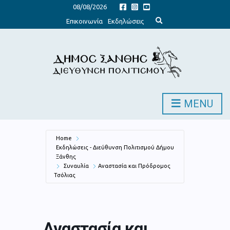
08/08/2026
E
Επικοινωνία
Εκδηλώσεις
x
p
a
n
d
s
e
a
r
c
h
MENU
f
o
r
m
Home
Εκδηλώσεις - Διεύθυνση Πολιτισμού Δήμου
Ξάνθης
Συναυλία
Αναστασία και Πρόδρομος
Τσόλιας
Αναστασία και