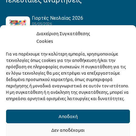
Τελευταίες αναρτήσεις
Γιορτές Νεολαίας 2026
05/05/2026
Διαχείριση Συγκατάθεσης
Cookies
Hack the Match: Γνωρίζοντας τα Αμερικανικά
Για να παρέχουμε την καλύτερη εμπειρία, χρησιμοποιούμε
Αθλήματα! Δημιουργώντας το Δικό σου
τεχνολογίες όπως cookies για την αποθήκευση ή/και την
Game Story!
πρόσβαση σε πληροφορίες συσκευών. Η συγκατάθεση για τις
22/04/2026
εν λόγω τεχνολογίες θα μας επιτρέψει να επεξεργαστούμε
δεδομένα προσωπικού χαρακτήρα, όπως συμπεριφορά
περιήγησης ή μοναδικά αναγνωριστικά σε αυτόν τον ιστότοπο.
Ξάνθη – Πόλις Ονείρων Μουσικών Σχολείων
Η μη συγκατάθεση ή η ανάκληση της συγκατάθεσης, μπορεί να
2026
επηρεάσει αρνητικά ορισμένες λειτουργίες και δυνατότητες.
15/04/2026
Αποδοχή
Δεν αποδέχομαι