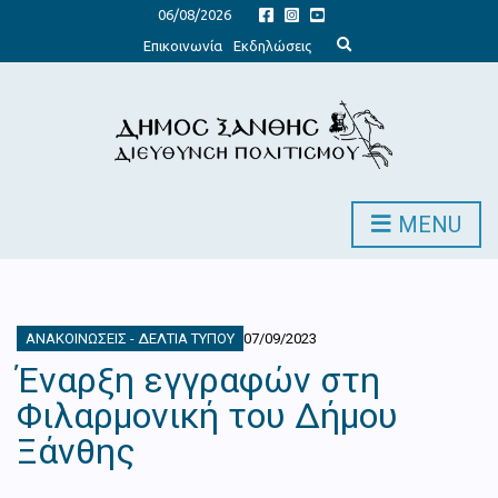
06/08/2026
E
Επικοινωνία
Εκδηλώσεις
x
p
a
n
d
s
e
a
r
c
h
MENU
f
o
r
m
ΑΝΑΚΟΙΝΏΣΕΙΣ - ΔΕΛΤΊΑ ΤΎΠΟΥ
07/09/2023
Έναρξη εγγραφών στη
Φιλαρμονική του Δήμου
Ξάνθης