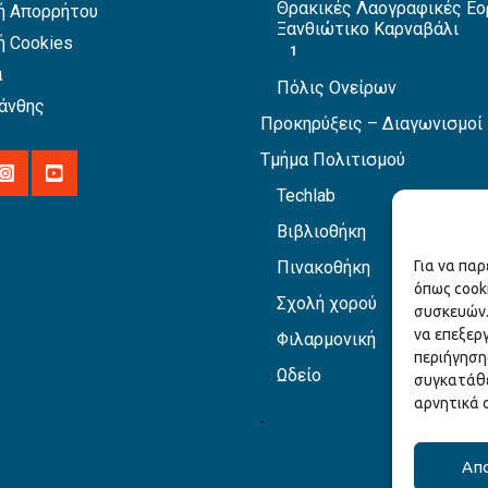
Θρακικές Λαογραφικές Εο
ή Απορρήτου
Ξανθιώτικο Καρναβάλι
ή Cookies
1
α
Πόλις Ονείρων
άνθης
Προκηρύξεις – Διαγωνισμοί
Τμήμα Πολιτισμού
Techlab
Βιβλιοθήκη
Πινακοθήκη
Για να πα
όπως cook
Σχολή χορού
συσκευών.
να επεξερ
Φιλαρμονική
περιήγηση
Ωδείο
συγκατάθε
αρνητικά 
Απ