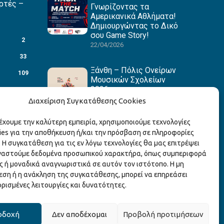
ρτές –
Γνωρίζοντας τα
Αμερικανικά Αθλήματα!
Δημιουργώντας το Δικό
σου Game Story!
2
22/04/2026
33
Ξάνθη – Πόλις Ονείρων
109
Μουσικών Σχολείων
2026
88
15/04/2026
Διαχείριση Συγκατάθεσης Cookies
27
ρέχουμε την καλύτερη εμπειρία, χρησιμοποιούμε τεχνολογίες
1
ies για την αποθήκευση ή/και την πρόσβαση σε πληροφορίες
3
 Η συγκατάθεση για τις εν λόγω τεχνολογίες θα μας επιτρέψει
γαστούμε δεδομένα προσωπικού χαρακτήρα, όπως συμπεριφορά
1
ς ή μοναδικά αναγνωριστικά σε αυτόν τον ιστότοπο. Η μη
3
ση ή η ανάκληση της συγκατάθεσης, μπορεί να επηρεάσει
ορισμένες λειτουργίες και δυνατότητες.
οδοχή
Δεν αποδέχομαι
Προβολή προτιμήσεων