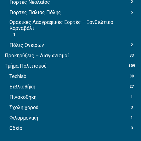
Γιορτές Νεολαίας
2
Γιορτές Παλιάς Πόλης
5
Θρακικές Λαογραφικές Εορτές – Ξανθιώτικο
Καρναβάλι
1
Πόλις Ονείρων
2
Προκηρύξεις – Διαγωνισμοί
33
Τμήμα Πολιτισμού
109
Techlab
88
Βιβλιοθήκη
27
Πινακοθήκη
1
Σχολή χορού
3
Φιλαρμονική
1
Ωδείο
3