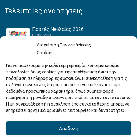
Τελευταίες αναρτήσεις
Γιορτές Νεολαίας 2026
05/05/2026
Διαχείριση Συγκατάθεσης
Cookies
Hack the Match: Γνωρίζοντας τα Αμερικανικά
Για να παρέχουμε την καλύτερη εμπειρία, χρησιμοποιούμε
Αθλήματα! Δημιουργώντας το Δικό σου
τεχνολογίες όπως cookies για την αποθήκευση ή/και την
Game Story!
πρόσβαση σε πληροφορίες συσκευών. Η συγκατάθεση για τις
22/04/2026
εν λόγω τεχνολογίες θα μας επιτρέψει να επεξεργαστούμε
δεδομένα προσωπικού χαρακτήρα, όπως συμπεριφορά
περιήγησης ή μοναδικά αναγνωριστικά σε αυτόν τον ιστότοπο.
Ξάνθη – Πόλις Ονείρων Μουσικών Σχολείων
Η μη συγκατάθεση ή η ανάκληση της συγκατάθεσης, μπορεί να
2026
επηρεάσει αρνητικά ορισμένες λειτουργίες και δυνατότητες.
15/04/2026
Αποδοχή