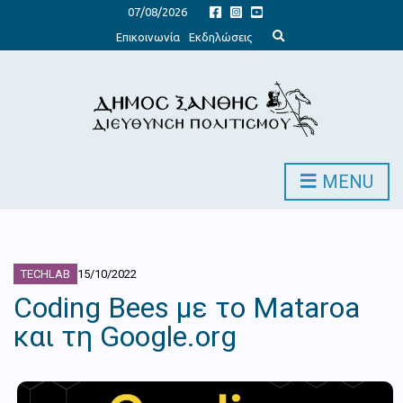
07/08/2026
E
Επικοινωνία
Εκδηλώσεις
x
p
a
n
d
s
e
a
r
c
h
MENU
f
o
r
m
TECHLAB
15/10/2022
Coding Bees με το Mataroa
και τη Google.org