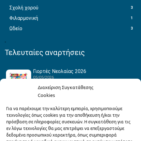
Σχολή χορού
3
Φιλαρμονική
1
Ωδείο
3
Τελευταίες αναρτήσεις
Γιορτές Νεολαίας 2026
05/05/2026
Διαχείριση Συγκατάθεσης
Cookies
Hack the Match: Γνωρίζοντας τα Αμερικανικά
Για να παρέχουμε την καλύτερη εμπειρία, χρησιμοποιούμε
Αθλήματα! Δημιουργώντας το Δικό σου
τεχνολογίες όπως cookies για την αποθήκευση ή/και την
Game Story!
πρόσβαση σε πληροφορίες συσκευών. Η συγκατάθεση για τις
22/04/2026
εν λόγω τεχνολογίες θα μας επιτρέψει να επεξεργαστούμε
δεδομένα προσωπικού χαρακτήρα, όπως συμπεριφορά