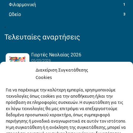
Φιλαρμονική
1
Ωδείο
3
Τελευταίες αναρτήσεις
Γιορτές Νεολαίας 2026
05/05/2026
Διαχείριση Συγκατάθεσης
Cookies
Hack the Match: Γνωρίζοντας τα Αμερικανικά
Για να παρέχουμε την καλύτερη εμπειρία, χρησιμοποιούμε
Αθλήματα! Δημιουργώντας το Δικό σου
τεχνολογίες όπως cookies για την αποθήκευση ή/και την
Game Story!
πρόσβαση σε πληροφορίες συσκευών. Η συγκατάθεση για τις
22/04/2026
εν λόγω τεχνολογίες θα μας επιτρέψει να επεξεργαστούμε
δεδομένα προσωπικού χαρακτήρα, όπως συμπεριφορά
περιήγησης ή μοναδικά αναγνωριστικά σε αυτόν τον ιστότοπο.
Ξάνθη – Πόλις Ονείρων Μουσικών Σχολείων
Η μη συγκατάθεση ή η ανάκληση της συγκατάθεσης, μπορεί να
2026