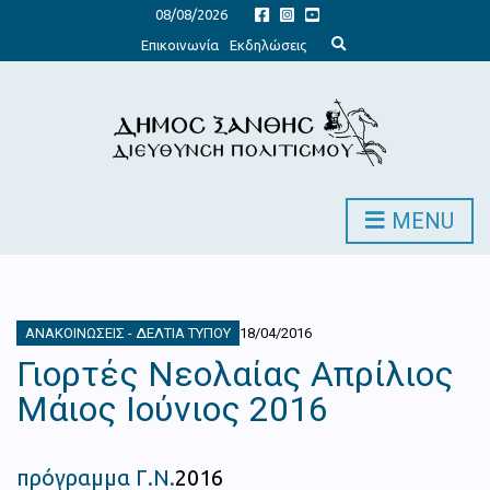
08/08/2026
E
Επικοινωνία
Εκδηλώσεις
x
p
a
n
d
s
e
a
r
c
h
MENU
f
o
r
m
ΑΝΑΚΟΙΝΏΣΕΙΣ - ΔΕΛΤΊΑ ΤΎΠΟΥ
18/04/2016
Γιορτές Νεολαίας Απρίλιος
Μάιος Ιούνιος 2016
πρόγραμμα Γ.Ν.
2016