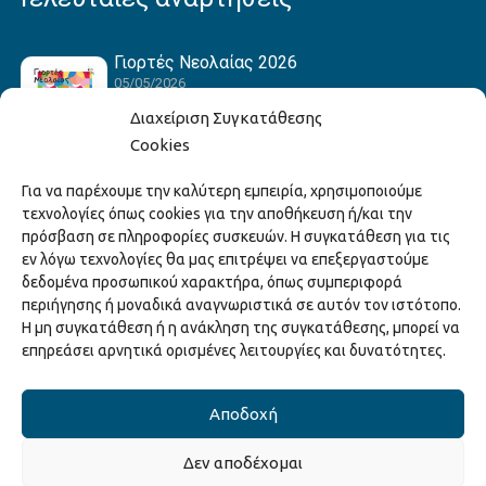
Γιορτές Νεολαίας 2026
05/05/2026
Διαχείριση Συγκατάθεσης
Cookies
Hack the Match: Γνωρίζοντας τα Αμερικανικά
Για να παρέχουμε την καλύτερη εμπειρία, χρησιμοποιούμε
Αθλήματα! Δημιουργώντας το Δικό σου
τεχνολογίες όπως cookies για την αποθήκευση ή/και την
Game Story!
πρόσβαση σε πληροφορίες συσκευών. Η συγκατάθεση για τις
22/04/2026
εν λόγω τεχνολογίες θα μας επιτρέψει να επεξεργαστούμε
δεδομένα προσωπικού χαρακτήρα, όπως συμπεριφορά
περιήγησης ή μοναδικά αναγνωριστικά σε αυτόν τον ιστότοπο.
Ξάνθη – Πόλις Ονείρων Μουσικών Σχολείων
Η μη συγκατάθεση ή η ανάκληση της συγκατάθεσης, μπορεί να
2026
επηρεάσει αρνητικά ορισμένες λειτουργίες και δυνατότητες.
15/04/2026
Αποδοχή
Δεν αποδέχομαι